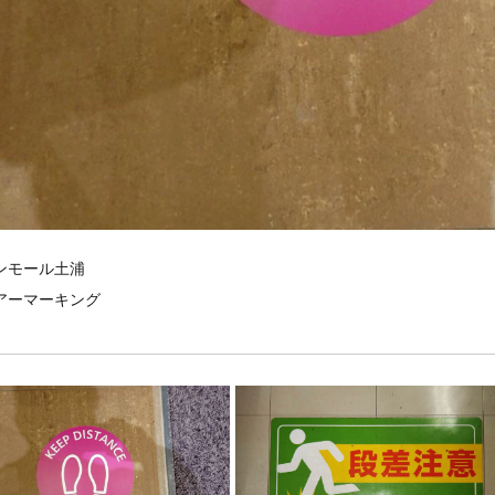
ンモール土浦
注意サイン
アーマーキング
アマーキング