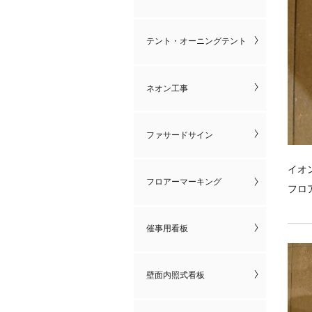
テント・オーニングテント
ネオン工事
ファサードサイン
イオ
段差
フロアーマーキング
フロ
フロ
催事用看板
壁面内照式看板